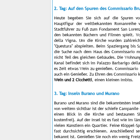
2. Tag: Auf den Spuren des Commissario Br
Heute begeben Sie sich auf die Spuren vo
Hauptfigur der weltbekannten Romanreihe 
Stadtführer zu Fuß zum Fondament San Lorenzo
den bekannten Büchern und Filmen spielt. V
della Vigna. Um die Kirche wurden zahlreic
"Questura" abspielten. Beim Spaziergang bis S
die Suche nach dem Haus des Commissario mac
nicht Teil des gleichen Gebäudes. Die Wohnung
Kanal befindet sich im Palazzo Barbarigo del
es Zeit etwas Wein zu genießen. Commissario Br
auch ein Genießer. Zu Ehren des Commissario k
Wein und 2 Cicchetti
, einen kleinen Imbiss.
3. Tag: Inseln Burano und Murano
Burano und Murano sind die bekanntesten Inse
von weitem sichtbar ist der schiefe Campanile
einen Blick in die Kirche und bestaunen Si
kostenfrei). Auf der Insel ist es fast wie im l
vielen Künstlern ein Quartier. Feine Klöppel-S
fast durchsichtig erschienen. Anschließend s
bekannt ist. Genießen Sie noch ein wenig Freiz