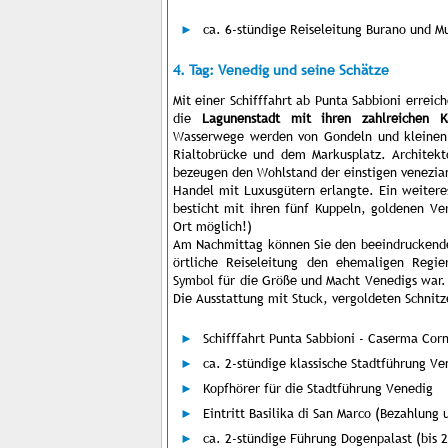
ca. 6-stündige Reiseleitung Burano und M
4. Tag: Venedig und seine Schätze
Mit einer Schifffahrt ab Punta Sabbioni erreic
die
Lagunenstadt mit ihren zahlreichen K
Wasserwege werden von Gondeln und kleinen
Rialtobrücke und dem Markusplatz. Architekt
bezeugen den Wohlstand der einstigen venezia
Handel mit Luxusgütern erlangte. Ein weiter
besticht mit ihren fünf Kuppeln, goldenen Ve
Ort möglich!)
Am Nachmittag können Sie den beeindrucken
örtliche Reiseleitung den ehemaligen Regier
Symbol für die Größe und Macht Venedigs war. 
Die Ausstattung mit Stuck, vergoldeten Schnitz
Schifffahrt Punta Sabbioni - Caserma Cor
ca. 2-stündige klassische Stadtführung Ve
Kopfhörer für die Stadtführung Venedig
Eintritt Basilika di San Marco (Bezahlung
ca. 2-stündige Führung Dogenpalast (bis 