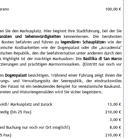
urano
100,00 €
hen Sie den Markusplatz. Hier beginnt Ihre Stadtführung, bei der Sie
anälen und Sehenswürdigkeiten
kennenlernen. Die berühmten
 Booten befahren und führen zu
legendäre
n
Schauplätze
n wie der
onische Kostbarkeiten wie der Dogenpalast oder die „Accademia"
nischen Republik, den die Seefahrernation unter anderem durch den
es Highlight ist der mächtige Markusdom: Die
Basilika di San Marco
rzierungen und prächtigen Marmormosaiken. (Eintritt nur noch vor
den
Dogenpalast
besichtigen. Während einer Führung zeigt Ihnen die
ungs- und Verwaltungssitz der Seerepublik, der eindrucksvolles
Der Palast ist ein bedeutendes Beispiel für venezianische Baukunst.
ereien und Historiengemälden wird Sie sicher begeistern.
noldi/ Markusplatz und zurück
13,00 €
nedig (bis 25 Pax)
210,00 €
3,00 €
 und Buchung nur noch vor Ort möglich!)
8,00 €
25 Pax)
210,00 €