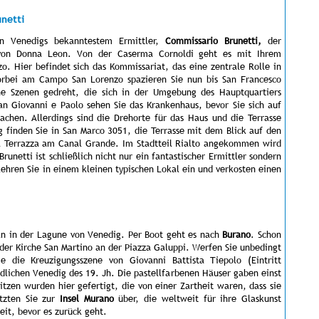
unetti
n Venedigs bekanntestem Ermittler,
Commissario Brunetti,
der
von Donna Leon. Von der Caserma Cornoldi geht es mit Ihrem
. Hier befindet sich das Kommissariat, das eine zentrale Rolle in
orbei am Campo San Lorenzo spazieren Sie nun bis San Francesco
he Szenen gedreht, die sich in der Umgebung des Hauptquartiers
an Giovanni e Paolo sehen Sie das Krankenhaus, bevor Sie sich auf
hen. Allerdings sind die Drehorte für das Haus und die Terrasse
 finden Sie in San Marco 3051, die Terrasse mit dem Blick auf den
la Terrazza am Canal Grande. Im Stadtteil Rialto angekommen wird
unetti ist schließlich nicht nur ein fantastischer Ermittler sondern
ehren Sie in einem kleinen typischen Lokal ein und verkosten einen
ln in der Lagune von Venedig. Per Boot geht es nach
Burano
. Schon
 der Kirche San Martino an der Piazza Galuppi. Werfen Sie unbedingt
e die Kreuzigungsszene von Giovanni Battista Tiepolo (Eintritt
ändlichen Venedig des 19. Jh. Die pastellfarbenen Häuser gaben einst
pitzen wurden hier gefertigt, die von einer Zartheit waren, dass sie
etzten Sie zur
Insel Murano
über, die weltweit für ihre Glaskunst
eit, bevor es zurück geht.