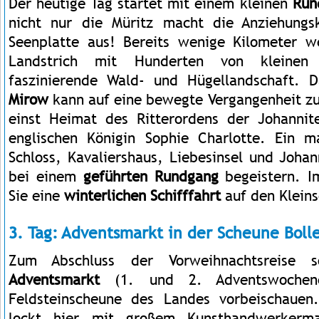
Der heutige Tag startet mit einem kleinen
Run
nicht nur die Müritz macht die Anziehungs
Seenplatte aus! Bereits wenige Kilometer we
Landstrich mit Hunderten von kleinen 
faszinierende Wald- und Hügellandschaft. D
Mirow
kann auf eine bewegte Vergangenheit zu
einst Heimat des Ritterordens der Johannit
englischen Königin Sophie Charlotte. Ein m
Schloss, Kavaliershaus, Liebesinsel und Johan
bei einem
geführten Rundgang
begeistern. I
Sie eine
winterlichen Schifffahrt
auf den Klein
3. Tag: Adventsmarkt in der Scheune Bol
Zum Abschluss der Vorweihnachtsreise 
Adventsmarkt
(1. und 2. Adventswochen
Feldsteinscheune des Landes vorbeischaue
lockt hier mit großem Kunsthandwerkerma