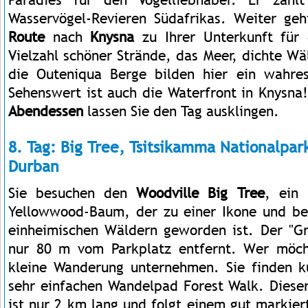
Wasservögel-Revieren Südafrikas. Weiter ge
Route
nach
Knysna
zu Ihrer Unterkunft für 
Vielzahl schöner Strände, das Meer, dichte W
die Outeniqua Berge bilden hier ein wahres
Sehenswert ist auch die Waterfront in Knysn
Abendessen
lassen Sie den Tag ausklingen.
8. Tag: Big Tree, Tsitsikamma Nationalpar
Durban
Sie besuchen den
Woodville Big Tree
, ein 
Yellowwood-Baum, der zu einer Ikone und bel
einheimischen Wäldern geworden ist. Der "G
nur 80 m vom Parkplatz entfernt. Wer möch
kleine Wanderung unternehmen. Sie finden
sehr einfachen Wandelpad Forest Walk. Dies
ist nur 2 km lang und folgt einem gut markie