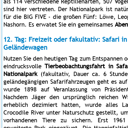
als 114 verschiedene Reptilienarten, 507 Voge
sind hier vertreten. Der Nationalpark ist nat
für die BIG FIVE - die großen Fünf: Löwe, Leo
Nashorn. Es erwatet Sie ein gemeinsames
Aben
12. Tag: Freizeit oder fakultativ: Safari i
Geländewagen
Nutzen Sie den heutigen Tag zum Entspannen o
eindrucksvolle
Tierbeobachtungsfahrt in Saf
Nationalpark
(fakultativ, Dauer ca. 6 Stunde
geländegängigen Safarifahrzeugen geht es auf
wurde 1898 auf Veranlassung von Präsiden
Nachdem Jäger den ursprünglich reichen W
erheblich dezimiert hatten, wurde alles 
Crocodile River unter Naturschutz gestellt, 
vorhandenen Tiere zu sichern. Erst 1961
erweiterte Park eingezäunt. Die Mannigfaltig