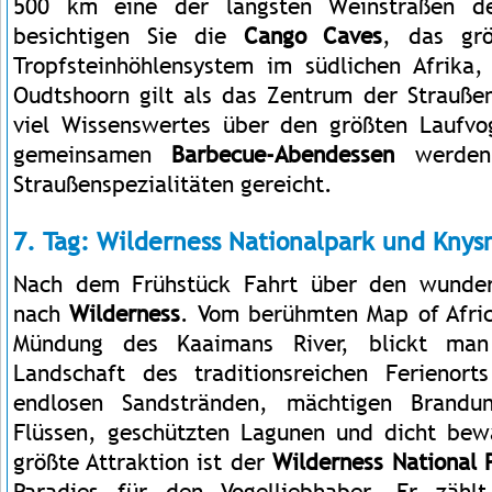
500 km eine der längsten Weinstraßen 
besichtigen Sie die
Cango Caves
, das gr
Tropfsteinhöhlensystem im südlichen Afrika
Oudtshoorn gilt als das Zentrum der Straußen
viel Wissenswertes über den größten Laufvo
gemeinsamen
Barbecue-Abendessen
werde
Straußenspezialitäten gereicht.
7. Tag: Wilderness Nationalpark und Knys
Nach dem Frühstück Fahrt über den wunder
nach
Wilderness
. Vom berühmten Map of Afric
Mündung des Kaaimans River, blickt man 
Landschaft des traditionsreichen Ferienort
endlosen Sandstränden, mächtigen Brandu
Flüssen, geschützten Lagunen und dicht bew
größte Attraktion ist der
Wilderness National 
Paradies für den Vogelliebhaber. Er zähl