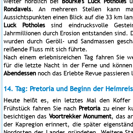
weiter nördlich bei
Bourke's Luck Potholes
u
Rondavels
. An mehreren Stellen kann ma
Aussichtspunkten einen Blick auf die 33 km la
Luck Potholes
sind eindrucksvolle Gestei
Jahrmillionen durch Erosion entstanden sind. D
wurden durch Geröll- und Sandmassen gescha
reißende Fluss mit sich führte.
Nach einem erlebnisreichen Tag fahren Sie we
für die letzte Nacht in der Ferne und könn
Abendessen
noch das Erlebte Revue passieren 
14. Tag: Pretoria und Beginn der Heimrei
Heute heißt es, ein letztes Mal den Koffe
Frühstück fahren Sie nach
Pretoria
zu einer 
besichtigen das
Voortrekker Monument
, das a
der Kapregion erinnert, die später eigenstän
Nordosten des Landes gründeten. Weitere Sta