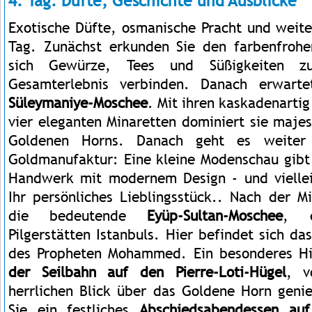
4. Tag: Düfte, Geschichte und Ausblicke
Exotische Düfte, osmanische Pracht und weite
Tag. Zunächst erkunden Sie den farbenfrohe
sich Gewürze, Tees und Süßigkeiten zu
Gesamterlebnis verbinden. Danach erwart
Süleymaniye-Moschee
. Mit ihren kaskadenarti
vier eleganten Minaretten dominiert sie maje
Goldenen Horns. Danach geht es weiter
Goldmanufaktur: Eine kleine Modenschau gibt E
Handwerk mit modernem Design - und viellei
Ihr persönliches Lieblingsstück.. Nach der M
die bedeutende
Eyüp-Sultan-Moschee
, e
Pilgerstätten Istanbuls. Hier befindet sich d
des Propheten Mohammed. Ein besonderes Hig
der Seilbahn auf den Pierre-Loti-Hügel
, v
herrlichen Blick über das Goldene Horn gen
Sie ein festliches
Abschiedsabendessen au