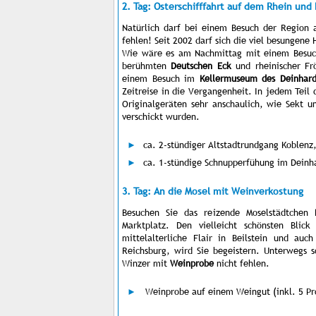
2. Tag: Osterschifffahrt auf dem Rhein un
Natürlich darf bei einem Besuch der Region
fehlen! Seit 2002 darf sich die viel besungen
Wie wäre es am Nachmittag mit einem Besuc
berühmten
Deutschen Eck
und rheinischer Fr
einem Besuch im
Kellermuseum des Deinhar
Zeitreise in die Vergangenheit. In jedem Teil
Originalgeräten sehr anschaulich, wie Sekt u
verschickt wurden.
ca. 2-stündiger Altstadtrundgang Koblenz
ca. 1-stündige Schnupperfühung im Dein
3. Tag: An die Mosel mit Weinverkostung
Besuchen Sie das reizende Moselstädtchen
Marktplatz. Den vielleicht schönsten Blic
mittelalterliche Flair in Beilstein und auc
Reichsburg, wird Sie begeistern. Unterwegs s
Winzer mit
Weinprobe
nicht fehlen.
Weinprobe auf einem Weingut (inkl. 5 Pr