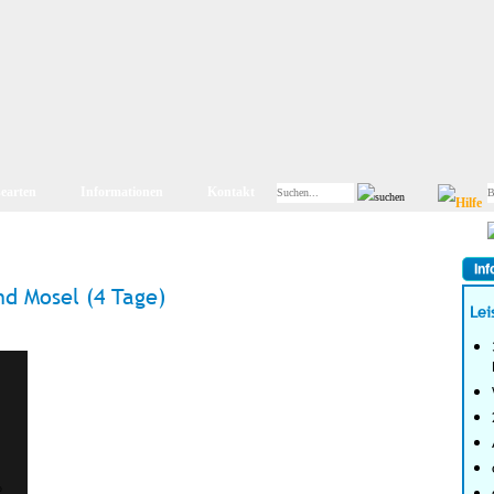
searten
Informationen
Kontakt
Inf
d Mosel (4 Tage)
Lei