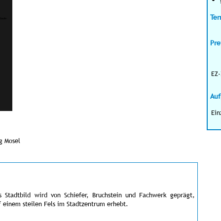
Ter
Pre
EZ-
Auf
Ein
ng Mosel
s Stadtbild wird von Schiefer, Bruchstein und Fachwerk geprägt,
f einem steilen Fels im Stadtzentrum erhebt.