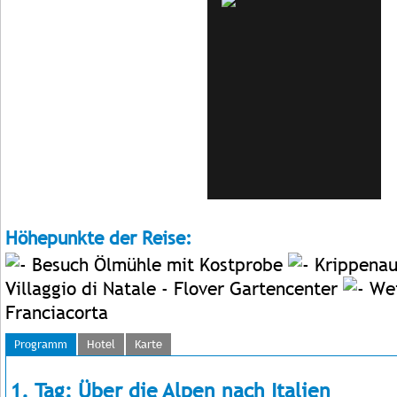
Höhepunkte der Reise:
Besuch Ölmühle mit Kostprobe
Krippenau
Villaggio di Natale - Flover Gartencenter
Wei
Franciacorta
Programm
Hotel
Karte
1. Tag: Über die Alpen nach Italien