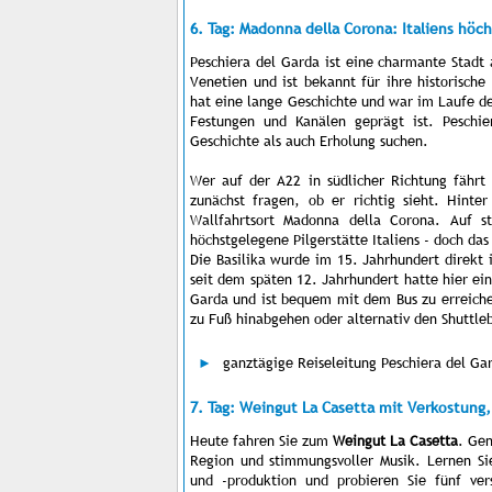
6. Tag: Madonna della Corona: Italiens höch
Peschiera del Garda ist eine charmante Stadt 
Venetien und ist bekannt für ihre historische
hat eine lange Geschichte und war im Laufe de
Festungen und Kanälen geprägt ist. Peschie
Geschichte als auch Erholung suchen.
Wer auf der A22 in südlicher Richtung fährt 
zunächst fragen, ob er richtig sieht. Hinte
Wallfahrtsort Madonna della Corona. Auf s
höchstgelegene Pilgerstätte Italiens - doch das 
Die Basilika wurde im 15. Jahrhundert direkt 
seit dem späten 12. Jahrhundert hatte hier ein
Garda und ist bequem mit dem Bus zu erreich
zu Fuß hinabgehen oder alternativ den Shuttleb
ganztägige Reiseleitung Peschiera del G
7. Tag: Weingut La Casetta mit Verkostung
Heute fahren Sie zum
Weingut La Casetta
. Gen
Region und stimmungsvoller Musik. Lernen Si
und -produktion und probieren Sie fünf ve