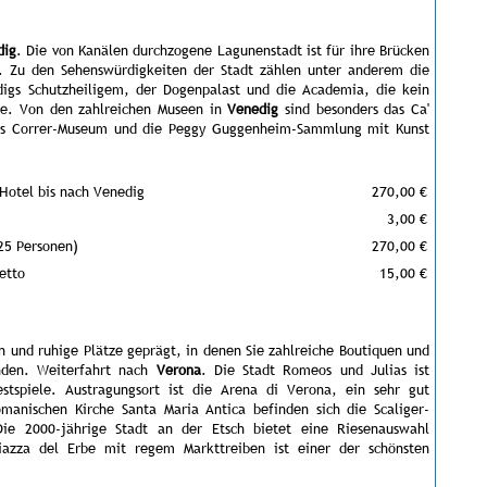
dig
. Die von Kanälen durchzogene Lagunenstadt ist für ihre Brücken
t. Zu den Sehenswürdigkeiten der Stadt zählen unter anderem die
igs Schutzheiligem, der Dogenpalast und die Academia, die kein
lte. Von den zahlreichen Museen in
Venedig
sind besonders das Ca'
das Correr-Museum und die Peggy Guggenheim-Sammlung mit Kunst
Hotel bis nach Venedig
270,00 €
3,00 €
 25 Personen)
270,00 €
etto
15,00 €
n und ruhige Plätze geprägt, in denen Sie zahlreiche Boutiquen und
inden. Weiterfahrt nach
Verona
. Die Stadt Romeos und Julias ist
estspiele. Austragungsort ist die Arena di Verona, ein sehr gut
omanischen Kirche Santa Maria Antica befinden sich die Scaliger-
Die 2000-jährige Stadt an der Etsch bietet eine Riesenauswahl
Piazza del Erbe mit regem Markttreiben ist einer der schönsten