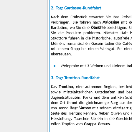
2. Tag: Gardasee-Rundfahrt
Nach dem Frühstück erwartet Sie Ihre Reis
verbringen. Sie fahren nach
Malcesine
mit de
Bardolino, wo Sie eine
Ölmühle
besichtigen. Si
Sie die Produkte probieren. Nächster Halt 
Stadttore führen in die historische, autofreie 
kleinen, romantischen Gassen laden die Café
mit einem Stopp bei einem Weingut. Bei ein
überzeugen.
Weinprobe mit 3 Weinen und kleinem Imb
3. Tag: Trentino-Rundfahrt
Das
Trentino
, eine autonome Region, besticht
sowie mittelalterlichen Ortschaften und b
Jugendstilbauten, Parks und dem antiken Sch
dem Ort thront die gleichnamige Burg aus dem
von Tenno liegt
Varone
mit seinem einzigartige
Seite des Trentino kennen. Neben Oliven und
Herstellung. Tauschen Sie ein in die Geschic
edlen Tropfen vom
Grappa-Genuss
.