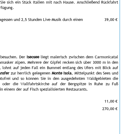
ie sich ein Stück Italien mit nach Hause. Anschließend Rückfahrt
rfügung.
agessen und 2,5 Stunden Live-Musik durch einen
39,00 €
u besuchen. Der
Iseosee
liegt malerisch zwischen dem Carmonicatal
amasker Alpen. Mehrere der Gipfel recken sich über 3000 m in den
ohnt auf jeden Fall ein Bummel entlang des Ufers mit Blick auf
ansfer
zur herrlich gelegenen
Monte Isola
, Mittelpunkt des Sees und
 autofrei und so können Sie in den ausgedehnten Waldgebieten die
di oder die Wallfahrtskirche auf der Bergspitze in Ruhe zu Fuß
in einem der auf Fisch spezialisierten Restaurants.
11,00 €
270,00 €