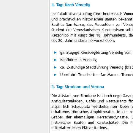
4. Tag: Nach Venedig
Ihr fakultativer Ausflug führt heute nach
Vene
und prachtvollen historischen Bauten bekann
Basilica San Marco, das Mausoleum von Vened
Student der Venezianischen Kunst missen sol
Rezzonico mit Kunst des 18. Jahrhunderts, 
des 20. Jahrhunderts hervorzuheben.
ganztägige Reisebegleitung Venedig vom 
Kopfhörer in Venedig
ca. 2-stündige Stadtführung Venedig (bis
Überfahrt Tronchetto - San Marco - Tronch
5. Tag: Sirmione und Verona
Die Altstadt von
Sirmione
ist durch enge Gasse
Antiquitätenläden, Cafés und Restaurants f
alljährlich Schauplatz weltbekannter Opernf
erhaltenes römisches Amphitheater. In der r
Gräber der ehemaligen Herrscherdynastie. 
historischer Bauten und Kunstschätze. Die 
mittelalterlichen Plätze Italiens.