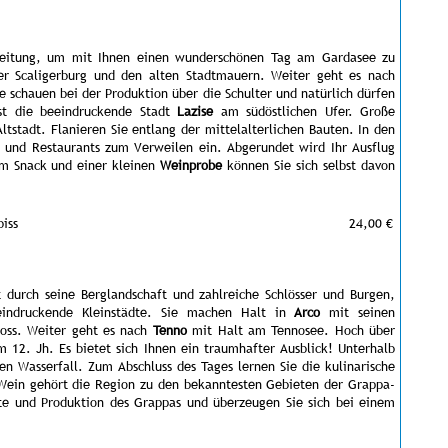
eleitung, um mit Ihnen einen wunderschönen Tag am Gardasee zu
r Scaligerburg und den alten Stadtmauern. Weiter geht es nach
e schauen bei der Produktion über die Schulter und natürlich dürfen
ist die beeindruckende Stadt
Lazise
am südöstlichen Ufer. Große
Altstadt. Flanieren Sie entlang der mittelalterlichen Bauten. In den
s und Restaurants zum Verweilen ein. Abgerundet wird Ihr Ausflug
em Snack und einer kleinen
Weinprobe
können Sie sich selbst davon
iss
24,00 €
 durch seine Berglandschaft und zahlreiche Schlösser und Burgen,
eeindruckende Kleinstädte. Sie machen Halt in
Arco
mit seinen
loss. Weiter geht es nach
Tenno
mit Halt am Tennosee. Hoch über
 12. Jh. Es bietet sich Ihnen ein traumhafter Ausblick! Unterhalb
n Wasserfall. Zum Abschluss des Tages lernen Sie die kulinarische
 Wein gehört die Region zu den bekanntesten Gebieten der Grappa-
hte und Produktion des Grappas und überzeugen Sie sich bei einem