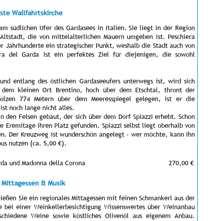
ste Wallfahrtskirche
am südlichen Ufer des Gardasees in Italien. Sie liegt in der Region
 Altstadt, die von mittelalterlichen Mauern umgeben ist. Peschiera
r Jahrhunderte ein strategischer Punkt, weshalb die Stadt auch von
ra del Garda ist ein perfektes Ziel für diejenigen, die sowohl
und entlang des östlichen Gardaseeufers unterwegs ist, wird sich
r dem kleinen Ort Brentino, hoch über dem Etschtal, thront der
tolzen 774 Metern über dem Meeresspiegel gelegen, ist er die
ist noch lange nicht alles.
in den Felsen gebaut, der sich über dem Dorf Spiazzi erhebt. Schon
e Eremitage ihren Platz gefunden. Spiazzi selbst liegt oberhalb von
en. Der Kreuzweg ist wunderschön angelegt - wer möchte, kann ihn
us nutzen (ca. 5,00 €).
arda und Madonna della Corona
270,00 €
, Mittagessen & Musik
ießen Sie ein regionales Mittagessen mit feinen Schmankerl aus der
e bei einer Weinkellerbesichtigung Wissenswertes über Weinanbau
rschiedene Weine sowie köstliches Olivenöl aus eigenem Anbau.