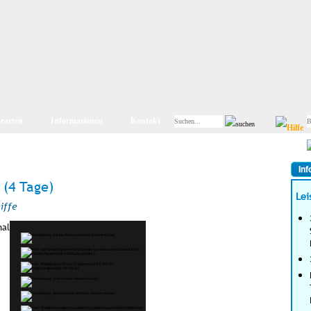
searten
Informationen
Kontakt
Inf
 (4 Tage)
Lei
iffe