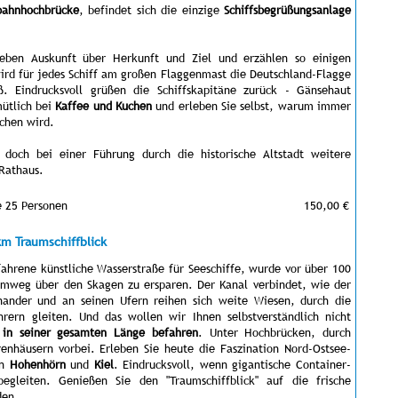
bahnhochbrücke
, befindet sich die einzige
Schiffsbegrüßungsanlage
geben Auskunft über Herkunft und Ziel und erzählen so einigen
rd für jedes Schiff am großen Flaggenmast die Deutschland-Flagge
uß. Eindrucksvoll grüßen die Schiffskapitäne zurück - Gänsehaut
mütlich bei
Kaffee und Kuchen
und erleben Sie selbst, warum immer
ochen wird.
doch bei einer Führung durch die historische Altstadt weitere
 Rathaus.
e 25 Personen
150,00 €
km Traumschiffblick
fahrene künstliche Wasserstraße für Seeschiffe, wurde vor über 100
mweg über den Skagen zu ersparen. Der Kanal verbindet, wie der
ander und an seinen Ufern reihen sich weite Wiesen, durch die
rern gleiten. Und das wollen wir Ihnen selbstverständlich nicht
 in seiner gesamten Länge befahren
. Unter Hochbrücken, durch
renhäusern vorbei. Erleben Sie heute die Faszination Nord-Ostsee-
en
Hohenhörn
und
Kiel
. Eindrucksvoll, wenn gigantische Container-
egleiten. Genießen Sie den "Traumschiffblick" auf die frische
den.