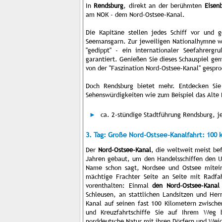
In
Rendsburg
, direkt an der berühmten
Eisen
am NOK - dem Nord-Ostsee-Kanal.
Die Kapitäne stellen jedes Schiff vor und 
Seemansgarn. Zur jeweiligen Nationalhymne wi
"gedippt" - ein internationaler Seefahrergr
garantiert. Genießen Sie dieses Schauspiel ge
von der "Faszination Nord-Ostsee-Kanal" gespr
Doch Rendsburg bietet mehr. Entdecken Sie 
Sehenswürdigkeiten wie zum Beispiel das Alte
ca. 2-stündige Stadtführung Rendsburg, j
3. Tag: Große Nord-Ostsee-Kanalfahrt: 100 
Der
Nord-Ostsee-Kanal
, die weltweit meist be
Jahren gebaut, um den Handelsschiffen den U
Name schon sagt, Nordsee und Ostsee mitein
mächtige Frachter Seite an Seite mit Radfah
vorenthalten: Einmal
den Nord-Ostsee-Kanal
Schleusen, an stattlichen Landsitzen und Her
Kanal auf seinen fast 100 Kilometern zwisch
und Kreuzfahrtschiffe Sie auf Ihrem Weg b
norddeutsche Natur mit ihren Dörfern und Wei