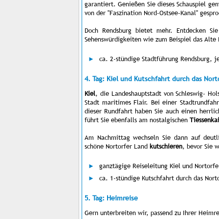
garantiert. Genießen Sie dieses Schauspiel ge
von der "Faszination Nord-Ostsee-Kanal" gespr
Doch Rendsburg bietet mehr. Entdecken Sie 
Sehenswürdigkeiten wie zum Beispiel das Alte
ca. 2-stündige Stadtführung Rendsburg, j
4. Tag: Kiel und Kutschfahrt durch das Nort
Kiel
, die Landeshauptstadt von Schleswig- Hol
Stadt maritimes Flair. Bei einer Stadtrundfah
dieser Rundfahrt haben Sie auch einen herrli
führt Sie ebenfalls am nostalgischen
Tiessenka
Am Nachmittag wechseln Sie dann auf deutli
schöne Nortorfer Land
kutschieren
, bevor Sie 
ganztägige Reiseleitung Kiel und Nortorfe
ca. 1-stündige Kutschfahrt durch das Nor
5. Tag: Heimreise
Gern unterbreiten wir, passend zu Ihrer Heimr