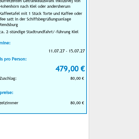
Buffetzeiten Getränkeauswahl inklusive) von
Hohenhörn nach Kiel oder andersherum
Kaffeetafel mit 1 Stück Torte und Kaffee oder
Tee satt in der Schiffsbegrüßungsanlage
Rendsburg
ca. 2-stündige Stadtrundfahrt/-führung Kiel
mine:
11.07.27 - 15.07.27
is pro Person:
479,00 €
Zuschlag:
80,00 €
preise:
zelzimmer
80,00 €