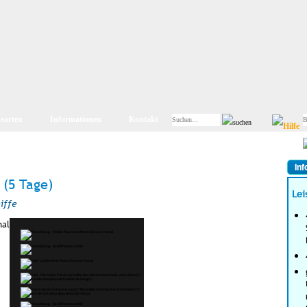
searten
Informationen
Kontakt
Inf
 (5 Tage)
Lei
iffe