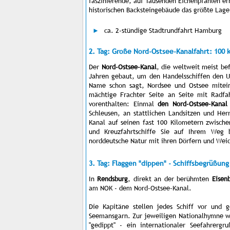
faszinierende, auf Tausenden Eichenpfählen er
historischen Backsteingebäude das größte Lag
ca. 2-stündige Stadtrundfahrt Hamburg
2. Tag: Große Nord-Ostsee-Kanalfahrt: 100 
Der
Nord-Ostsee-Kanal
, die weltweit meist be
Jahren gebaut, um den Handelsschiffen den U
Name schon sagt, Nordsee und Ostsee mitein
mächtige Frachter Seite an Seite mit Radfah
vorenthalten: Einmal
den Nord-Ostsee-Kanal
Schleusen, an stattlichen Landsitzen und Her
Kanal auf seinen fast 100 Kilometern zwisch
und Kreuzfahrtschiffe Sie auf Ihrem Weg b
norddeutsche Natur mit ihren Dörfern und Wei
3. Tag: Flaggen "dippen" - Schiffsbegrüßun
In
Rendsburg
, direkt an der berühmten
Eisen
am NOK - dem Nord-Ostsee-Kanal.
Die Kapitäne stellen jedes Schiff vor und 
Seemansgarn. Zur jeweiligen Nationalhymne wi
"gedippt" - ein internationaler Seefahrergr