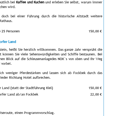
mütlich bei
Kaffee und Kuchen
und erleben Sie selbst, warum immer
ochen wird.
doch bei einer Führung durch die historische Altstadt weitere
 Rathaus.
e 25 Personen
150,00 €
orfer Land
stein, heißt Sie herzlich willkommen. Das ganze Jahr versprüht die
rt können Sie viele Sehenswürdigkeiten und Schiffe bestaunen. Bei
chen Blick auf die Schleusenanlagedes NOK`s von oben und Ihr Weg
i
vorbei.
ch weniger Pferdestärken und lassen sich ab Fockbek durch das
wieder Richtung Hotel aufbrechen.
r Land (statt der Stadtführung Kiel)
150,00 €
torfer Land ab/an Fockbek
22,00 €
eiseroute, einen Programmvorschlag.