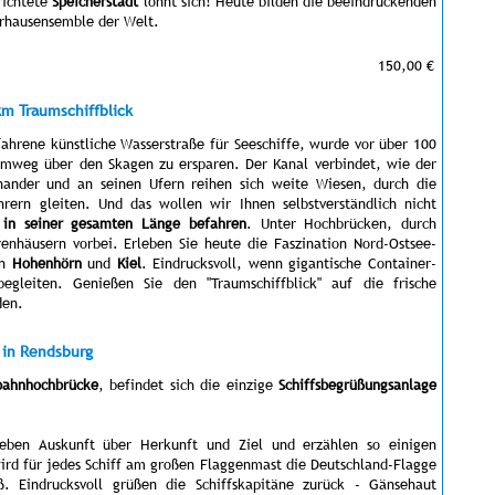
richtete
Speicherstadt
lohnt sich! Heute bilden die beeindruckenden
erhausensemble der Welt.
150,00 €
km Traumschiffblick
fahrene künstliche Wasserstraße für Seeschiffe, wurde vor über 100
mweg über den Skagen zu ersparen. Der Kanal verbindet, wie der
ander und an seinen Ufern reihen sich weite Wiesen, durch die
rern gleiten. Und das wollen wir Ihnen selbstverständlich nicht
 in seiner gesamten Länge befahren
. Unter Hochbrücken, durch
renhäusern vorbei. Erleben Sie heute die Faszination Nord-Ostsee-
en
Hohenhörn
und
Kiel
. Eindrucksvoll, wenn gigantische Container-
egleiten. Genießen Sie den "Traumschiffblick" auf die frische
den.
g in Rendsburg
bahnhochbrücke
, befindet sich die einzige
Schiffsbegrüßungsanlage
geben Auskunft über Herkunft und Ziel und erzählen so einigen
rd für jedes Schiff am großen Flaggenmast die Deutschland-Flagge
uß. Eindrucksvoll grüßen die Schiffskapitäne zurück - Gänsehaut