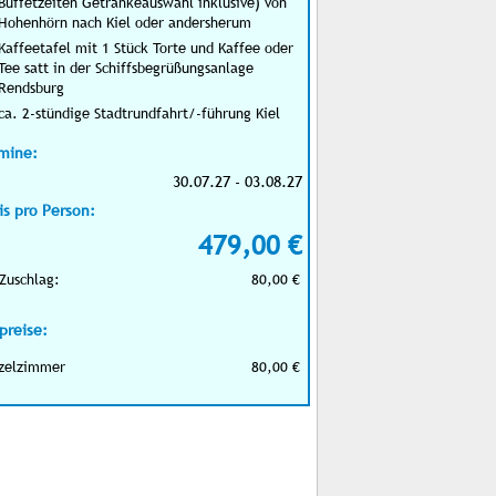
Buffetzeiten Getränkeauswahl inklusive) von
Hohenhörn nach Kiel oder andersherum
Kaffeetafel mit 1 Stück Torte und Kaffee oder
Tee satt in der Schiffsbegrüßungsanlage
Rendsburg
ca. 2-stündige Stadtrundfahrt/-führung Kiel
mine:
30.07.27 - 03.08.27
is pro Person:
479,00 €
Zuschlag:
80,00 €
preise:
zelzimmer
80,00 €