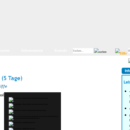
searten
Informationen
Kontakt
Inf
 (5 Tage)
Lei
iffe