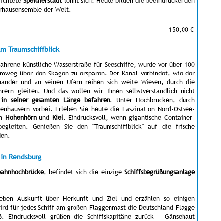
richtete
Speicherstadt
lohnt sich! Heute bilden die beeindruckenden
erhausensemble der Welt.
150,00 €
km Traumschiffblick
fahrene künstliche Wasserstraße für Seeschiffe, wurde vor über 100
mweg über den Skagen zu ersparen. Der Kanal verbindet, wie der
ander und an seinen Ufern reihen sich weite Wiesen, durch die
rern gleiten. Und das wollen wir Ihnen selbstverständlich nicht
 in seiner gesamten Länge befahren
. Unter Hochbrücken, durch
renhäusern vorbei. Erleben Sie heute die Faszination Nord-Ostsee-
en
Hohenhörn
und
Kiel
. Eindrucksvoll, wenn gigantische Container-
egleiten. Genießen Sie den "Traumschiffblick" auf die frische
den.
g in Rendsburg
bahnhochbrücke
, befindet sich die einzige
Schiffsbegrüßungsanlage
geben Auskunft über Herkunft und Ziel und erzählen so einigen
rd für jedes Schiff am großen Flaggenmast die Deutschland-Flagge
uß. Eindrucksvoll grüßen die Schiffskapitäne zurück - Gänsehaut