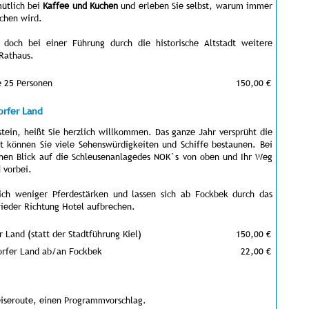
mütlich bei
Kaffee und Kuchen
und erleben Sie selbst, warum immer
ochen wird.
doch bei einer Führung durch die historische Altstadt weitere
 Rathaus.
e 25 Personen
150,00 €
orfer Land
stein, heißt Sie herzlich willkommen. Das ganze Jahr versprüht die
rt können Sie viele Sehenswürdigkeiten und Schiffe bestaunen. Bei
chen Blick auf die Schleusenanlagedes NOK`s von oben und Ihr Weg
i
vorbei.
ch weniger Pferdestärken und lassen sich ab Fockbek durch das
wieder Richtung Hotel aufbrechen.
r Land (statt der Stadtführung Kiel)
150,00 €
torfer Land ab/an Fockbek
22,00 €
eiseroute, einen Programmvorschlag.