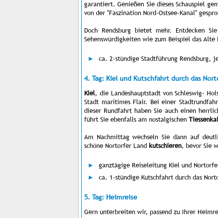
garantiert. Genießen Sie dieses Schauspiel ge
von der "Faszination Nord-Ostsee-Kanal" gespr
Doch Rendsburg bietet mehr. Entdecken Sie 
Sehenswürdigkeiten wie zum Beispiel das Alte
ca. 2-stündige Stadtführung Rendsburg, j
4. Tag: Kiel und Kutschfahrt durch das Nort
Kiel
, die Landeshauptstadt von Schleswig- Hol
Stadt maritimes Flair. Bei einer Stadtrundfah
dieser Rundfahrt haben Sie auch einen herrli
führt Sie ebenfalls am nostalgischen
Tiessenka
Am Nachmittag wechseln Sie dann auf deutli
schöne Nortorfer Land
kutschieren
, bevor Sie 
ganztägige Reiseleitung Kiel und Nortorfe
ca. 1-stündige Kutschfahrt durch das Nor
5. Tag: Heimreise
Gern unterbreiten wir, passend zu Ihrer Heimr