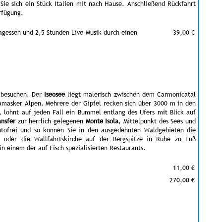
ie sich ein Stück Italien mit nach Hause. Anschließend Rückfahrt
rfügung.
agessen und 2,5 Stunden Live-Musik durch einen
39,00 €
u besuchen. Der
Iseosee
liegt malerisch zwischen dem Carmonicatal
amasker Alpen. Mehrere der Gipfel recken sich über 3000 m in den
ohnt auf jeden Fall ein Bummel entlang des Ufers mit Blick auf
ansfer
zur herrlich gelegenen
Monte Isola
, Mittelpunkt des Sees und
 autofrei und so können Sie in den ausgedehnten Waldgebieten die
di oder die Wallfahrtskirche auf der Bergspitze in Ruhe zu Fuß
in einem der auf Fisch spezialisierten Restaurants.
11,00 €
270,00 €