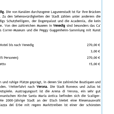
dig
. Die von Kanälen durchzogene Lagunenstadt ist für ihre Brücken
t. Zu den Sehenswürdigkeiten der Stadt zählen unter anderem die
igs Schutzheiligem, der Dogenpalast und die Academia, die kein
lte. Von den zahlreichen Museen in
Venedig
sind besonders das Ca'
das Correr-Museum und die Peggy Guggenheim-Sammlung mit Kunst
Hotel bis nach Venedig
270,00 €
3,00 €
 25 Personen)
270,00 €
etto
15,00 €
n und ruhige Plätze geprägt, in denen Sie zahlreiche Boutiquen und
inden. Weiterfahrt nach
Verona
. Die Stadt Romeos und Julias ist
estspiele. Austragungsort ist die Arena di Verona, ein sehr gut
omanischen Kirche Santa Maria Antica befinden sich die Scaliger-
Die 2000-jährige Stadt an der Etsch bietet eine Riesenauswahl
Piazza del Erbe mit regem Markttreiben ist einer der schönsten