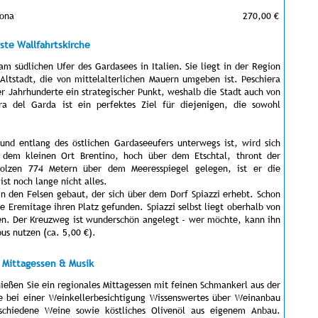
rona
270,00 €
ste Wallfahrtskirche
am südlichen Ufer des Gardasees in Italien. Sie liegt in der Region
 Altstadt, die von mittelalterlichen Mauern umgeben ist. Peschiera
r Jahrhunderte ein strategischer Punkt, weshalb die Stadt auch von
ra del Garda ist ein perfektes Ziel für diejenigen, die sowohl
und entlang des östlichen Gardaseeufers unterwegs ist, wird sich
r dem kleinen Ort Brentino, hoch über dem Etschtal, thront der
tolzen 774 Metern über dem Meeresspiegel gelegen, ist er die
ist noch lange nicht alles.
in den Felsen gebaut, der sich über dem Dorf Spiazzi erhebt. Schon
e Eremitage ihren Platz gefunden. Spiazzi selbst liegt oberhalb von
en. Der Kreuzweg ist wunderschön angelegt - wer möchte, kann ihn
us nutzen (ca. 5,00 €).
, Mittagessen & Musik
ießen Sie ein regionales Mittagessen mit feinen Schmankerl aus der
e bei einer Weinkellerbesichtigung Wissenswertes über Weinanbau
rschiedene Weine sowie köstliches Olivenöl aus eigenem Anbau.