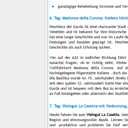
ganztägige Reiseleitung Sirmione und Ve
6. Tag: Madonna della Corona: Italiens höch
Peschiera del Garda ist eine charmante Stadt 
Venetien und ist bekannt für ihre historische
hat eine lange Geschichte und war im Laufe de
Festungen und Kanälen geprägt ist. Peschie
Geschichte als auch Erholung suchen.
Wer auf der A22 in südlicher Richtung fährt 
zunächst fragen, ob er richtig sieht. Hinte
Wallfahrtsort Madonna della Corona. Auf s
höchstgelegene Pilgerstätte Italiens - doch das 
Die Basilika wurde im 15. Jahrhundert direkt 
seit dem späten 12. Jahrhundert hatte hier ein
Garda und ist bequem mit dem Bus zu erreich
zu Fuß hinabgehen oder alternativ den Shuttleb
7. Tag: Weingut La Casetta mit Verkostung
Heute fahren Sie zum
Weingut La Casetta
. Gen
Region und stimmungsvoller Musik. Lernen Si
und -produktion und probieren Sie fünf ve