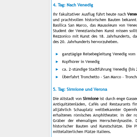
4. Tag: Nach Venedig
Ihr fakultativer Ausflug führt heute nach
Vene
und prachtvollen historischen Bauten bekann
Basilica San Marco, das Mausoleum von Vened
Student der Venezianischen Kunst missen sol
Rezzonico mit Kunst des 18. Jahrhunderts, 
des 20. Jahrhunderts hervorzuheben.
ganztägige Reisebegleitung Venedig vom 
Kopfhörer in Venedig
ca. 2-stündige Stadtführung Venedig (bis
Überfahrt Tronchetto - San Marco - Tronch
5. Tag: Sirmione und Verona
Die Altstadt von
Sirmione
ist durch enge Gasse
Antiquitätenläden, Cafés und Restaurants f
alljährlich Schauplatz weltbekannter Opernf
erhaltenes römisches Amphitheater. In der r
Gräber der ehemaligen Herrscherdynastie. 
historischer Bauten und Kunstschätze. Die 
mittelalterlichen Plätze Italiens.