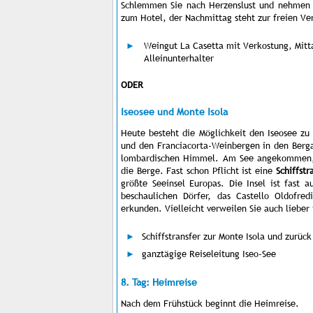
Schlemmen Sie nach Herzenslust und nehmen S
zum Hotel, der Nachmittag steht zur freien Ve
Weingut La Casetta mit Verkostung, Mitt
Alleinunterhalter
ODER
Iseosee und Monte Isola
Heute besteht die Möglichkeit den Iseosee z
und den Franciacorta-Weinbergen in den Berg
lombardischen Himmel. Am See angekommen, l
die Berge. Fast schon Pflicht ist eine
Schiffstr
größte Seeinsel Europas. Die Insel ist fast
beschaulichen Dörfer, das Castello Oldofre
erkunden. Vielleicht verweilen Sie auch lieber 
Schiffstransfer zur Monte Isola und zurück
ganztägige Reiseleitung Iseo-See
8. Tag: Heimreise
Nach dem Frühstück beginnt die Heimreise.