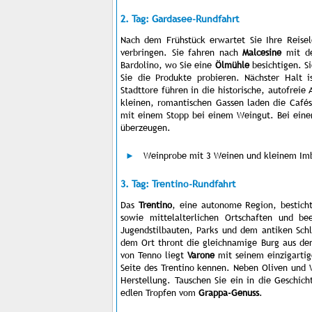
2. Tag: Gardasee-Rundfahrt
Nach dem Frühstück erwartet Sie Ihre Reis
verbringen. Sie fahren nach
Malcesine
mit de
Bardolino, wo Sie eine
Ölmühle
besichtigen. Si
Sie die Produkte probieren. Nächster Halt 
Stadttore führen in die historische, autofreie 
kleinen, romantischen Gassen laden die Café
mit einem Stopp bei einem Weingut. Bei ein
überzeugen.
Weinprobe mit 3 Weinen und kleinem Imb
3. Tag: Trentino-Rundfahrt
Das
Trentino
, eine autonome Region, besticht
sowie mittelalterlichen Ortschaften und b
Jugendstilbauten, Parks und dem antiken Sch
dem Ort thront die gleichnamige Burg aus dem
von Tenno liegt
Varone
mit seinem einzigartige
Seite des Trentino kennen. Neben Oliven und
Herstellung. Tauschen Sie ein in die Geschic
edlen Tropfen vom
Grappa-Genuss
.