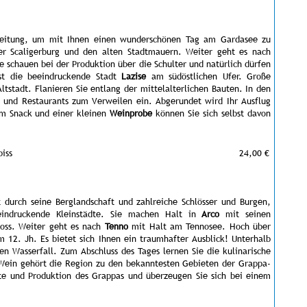
eleitung, um mit Ihnen einen wunderschönen Tag am Gardasee zu
r Scaligerburg und den alten Stadtmauern. Weiter geht es nach
e schauen bei der Produktion über die Schulter und natürlich dürfen
ist die beeindruckende Stadt
Lazise
am südöstlichen Ufer. Große
Altstadt. Flanieren Sie entlang der mittelalterlichen Bauten. In den
s und Restaurants zum Verweilen ein. Abgerundet wird Ihr Ausflug
em Snack und einer kleinen
Weinprobe
können Sie sich selbst davon
iss
24,00 €
 durch seine Berglandschaft und zahlreiche Schlösser und Burgen,
eeindruckende Kleinstädte. Sie machen Halt in
Arco
mit seinen
loss. Weiter geht es nach
Tenno
mit Halt am Tennosee. Hoch über
 12. Jh. Es bietet sich Ihnen ein traumhafter Ausblick! Unterhalb
n Wasserfall. Zum Abschluss des Tages lernen Sie die kulinarische
 Wein gehört die Region zu den bekanntesten Gebieten der Grappa-
hte und Produktion des Grappas und überzeugen Sie sich bei einem