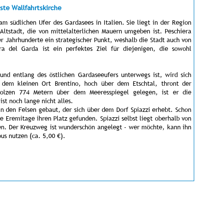
ste Wallfahrtskirche
am südlichen Ufer des Gardasees in Italien. Sie liegt in der Region
 Altstadt, die von mittelalterlichen Mauern umgeben ist. Peschiera
r Jahrhunderte ein strategischer Punkt, weshalb die Stadt auch von
ra del Garda ist ein perfektes Ziel für diejenigen, die sowohl
und entlang des östlichen Gardaseeufers unterwegs ist, wird sich
r dem kleinen Ort Brentino, hoch über dem Etschtal, thront der
tolzen 774 Metern über dem Meeresspiegel gelegen, ist er die
ist noch lange nicht alles.
in den Felsen gebaut, der sich über dem Dorf Spiazzi erhebt. Schon
e Eremitage ihren Platz gefunden. Spiazzi selbst liegt oberhalb von
en. Der Kreuzweg ist wunderschön angelegt - wer möchte, kann ihn
us nutzen (ca. 5,00 €).