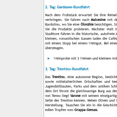
2. Tag: Gardasee-Rundfahrt
Nach dem Frühstück erwartet Sie Ihre Reis
verbringen. Sie fahren nach
Malcesine
mit de
Bardolino, wo Sie eine
Ölmühle
besichtigen. Si
Sie die Produkte probieren. Nächster Halt 
Stadttore führen in die historische, autofreie 
kleinen, romantischen Gassen laden die Café
mit einem Stopp bei einem Weingut. Bei ein
überzeugen.
Weinprobe mit 3 Weinen und kleinem Imb
3. Tag: Trentino-Rundfahrt
Das
Trentino
, eine autonome Region, besticht
sowie mittelalterlichen Ortschaften und b
Jugendstilbauten, Parks und dem antiken Sch
dem Ort thront die gleichnamige Burg aus dem
von Tenno liegt
Varone
mit seinem einzigartige
Seite des Trentino kennen. Neben Oliven und
Herstellung. Tauschen Sie ein in die Geschic
edlen Tropfen vom
Grappa-Genuss
.