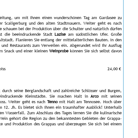
eleitung, um mit Ihnen einen wunderschönen Tag am Gardasee zu
r Scaligerburg und den alten Stadtmauern. Weiter geht es nach
e schauen bei der Produktion über die Schulter und natürlich dürfen
ist die beeindruckende Stadt
Lazise
am südöstlichen Ufer. Große
Altstadt. Flanieren Sie entlang der mittelalterlichen Bauten. In den
s und Restaurants zum Verweilen ein. Abgerundet wird Ihr Ausflug
em Snack und einer kleinen
Weinprobe
können Sie sich selbst davon
iss
24,00 €
 durch seine Berglandschaft und zahlreiche Schlösser und Burgen,
eeindruckende Kleinstädte. Sie machen Halt in
Arco
mit seinen
loss. Weiter geht es nach
Tenno
mit Halt am Tennosee. Hoch über
 12. Jh. Es bietet sich Ihnen ein traumhafter Ausblick! Unterhalb
n Wasserfall. Zum Abschluss des Tages lernen Sie die kulinarische
 Wein gehört die Region zu den bekanntesten Gebieten der Grappa-
hte und Produktion des Grappas und überzeugen Sie sich bei einem