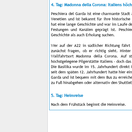
4. Tag: Madonna della Corona: Italiens höch
Peschiera del Garda ist eine charmante Stadt 
Venetien und ist bekannt für ihre historische
hat eine lange Geschichte und war im Laufe de
Festungen und Kanälen geprägt ist. Peschie
Geschichte als auch Erholung suchen.
Wer auf der A22 in südlicher Richtung fährt 
zunächst fragen, ob er richtig sieht. Hinte
Wallfahrtsort Madonna della Corona. Auf s
höchstgelegene Pilgerstätte Italiens - doch das 
Die Basilika wurde im 15. Jahrhundert direkt 
seit dem späten 12. Jahrhundert hatte hier ein
Garda und ist bequem mit dem Bus zu erreich
zu Fuß hinabgehen oder alternativ den Shuttleb
5. Tag: Heimreise
Nach dem Frühstück beginnt die Heimreise.
Impressum
Kontakt
AGB
Jobs