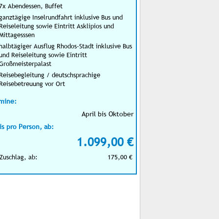
7x Abendessen, Buffet
ganztägige Inselrundfahrt inklusive Bus und
Reiseleitung sowie Eintritt Asklipios und
Mittagesssen
halbtägiger Ausflug Rhodos-Stadt inklusive Bus
und Reiseleitung sowie Eintritt
Großmeisterpalast
Reisebegleitung / deutschsprachige
Reisebetreuung vor Ort
mine:
April bis Oktober
is pro Person, ab:
1.099,00 €
Zuschlag, ab:
175,00 €