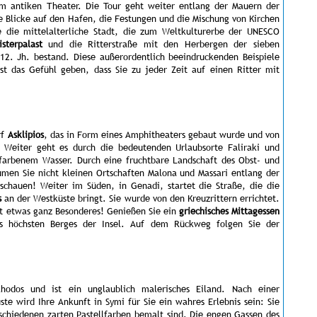
 antiken Theater. Die Tour geht weiter entlang der Mauern der
e Blicke auf den Hafen, die Festungen und die Mischung von Kirchen
 die mittelalterliche Stadt, die zum Weltkulturerbe der UNESCO
isterpalast
und die Ritterstraße mit den Herbergen der sieben
12. Jh. bestand. Diese außerordentlich beeindruckenden Beispiele
ast das Gefühl geben, dass Sie zu jeder Zeit auf einen Ritter mit
rf
Asklipios
, das in Form eines Amphitheaters gebaut wurde und von
. Weiter geht es durch die bedeutenden Urlaubsorte Faliraki und
sfarbenem Wasser. Durch eine fruchtbare Landschaft des Obst- und
umen Sie nicht kleinen Ortschaften Malona und Massari entlang der
chauen! Weiter im Süden, in Genadi, startet die Straße, die die
s
an der Westküste bringt. Sie wurde von den Kreuzrittern errichtet.
st etwas ganz Besonderes! Genießen Sie ein
griechisches Mittagessen
 höchsten Berges der Insel. Auf dem Rückweg folgen Sie der
Rhodos und ist ein unglaublich malerisches Eiland. Nach einer
ste wird Ihre Ankunft in Symi für Sie ein wahres Erlebnis sein: Sie
rschiedenen zarten Pastellfarben bemalt sind. Die engen Gassen des