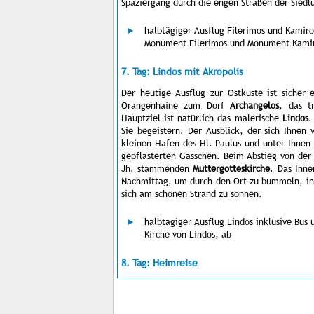
Spaziergang durch die engen Straßen der Sied
halbtägiger Ausflug Filerimos und Kamiros
Monument Filerimos und Monument Kamir
7. Tag: Lindos mit Akropolis
Der heutige Ausflug zur Ostküste ist sicher
Orangenhaine zum Dorf
Archangelos
, das t
Hauptziel ist natürlich das malerische
Lindos
.
Sie begeistern. Der Ausblick, der sich Ihnen 
kleinen Hafen des Hl. Paulus und unter Ihnen
gepflasterten Gässchen. Beim Abstieg von der
Jh. stammenden
Muttergotteskirche
. Das Inne
Nachmittag, um durch den Ort zu bummeln, in
sich am schönen Strand zu sonnen.
halbtägiger Ausflug Lindos inklusive Bus 
Kirche von Lindos, ab
8. Tag: Heimreise