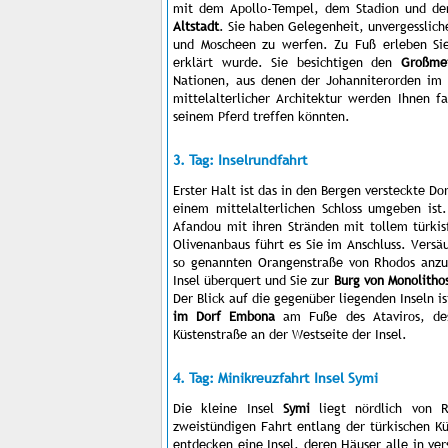
mit dem Apollo-Tempel, dem Stadion und dem
Altstadt
.
Sie haben Gelegenheit, unvergesslich
und Moscheen zu werfen. Zu Fuß erleben Sie
erklärt wurde. Sie besichtigen den
Großme
Nationen, aus denen der Johanniterorden im 
mittelalterlicher Architektur werden Ihnen f
seinem Pferd treffen könnten.
3. Tag: Inselrundfahrt
Erster Halt ist das in den Bergen versteckte Do
einem mittelalterlichen Schloss umgeben ist
Afandou mit ihren Stränden mit tollem türki
Olivenanbaus führt es Sie im Anschluss. Versä
so genannten Orangenstraße von Rhodos anzus
Insel überquert und Sie zur
Burg von Monolitho
Der Blick auf die gegenüber liegenden Inseln i
im Dorf Embona
am Fuße des Ataviros, des
Küstenstraße an der Westseite der Insel.
4. Tag: Minikreuzfahrt Insel Symi
Die kleine Insel
Symi
liegt nördlich von 
zweistündigen Fahrt entlang der türkischen Kü
entdecken eine Insel, deren Häuser alle in ve