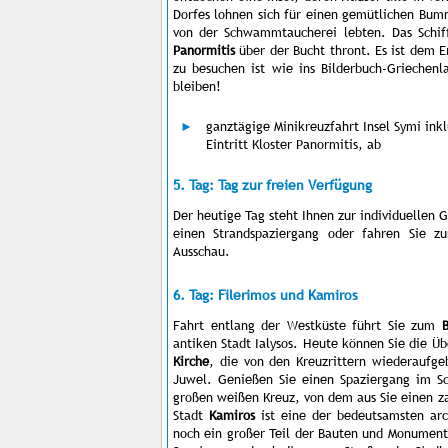
Dorfes lohnen sich für einen gemütlichen Bumm
von der Schwammtaucherei lebten. Das Schiff
Panormitis
über der Bucht thront. Es ist dem 
zu besuchen ist wie ins Bilderbuch-Griechenl
bleiben!
ganztägige Minikreuzfahrt Insel Symi inkl
Eintritt Kloster Panormitis, ab
5. Tag: Tag zur freien Verfügung
Der heutige Tag steht Ihnen zur individuellen
einen Strandspaziergang oder fahren Sie z
Ausschau.
6. Tag: Filerimos und Kamiros
Fahrt entlang der Westküste führt Sie zum
antiken Stadt Ialysos.
Heute können Sie die Üb
Kirche
, die von den Kreuzrittern wiederaufge
Juwel. Genießen Sie einen Spaziergang im S
großen weißen Kreuz, von dem aus Sie einen z
Stadt
Kamiros
ist eine der bedeutsamsten ar
noch ein großer Teil der Bauten und Monumente