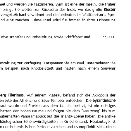
el und werden Sie faszinieren. Symi ist eine der Inseln, die früher
 bringt Sie weiter zur Rückseite der Insel, wo das große
Kloster
Erzengel Michael gewidmet und ein bedeutender Wallfahrtsort. Symi
and einzutauchen. Diese Insel wird für immer in Ihrer Erinnerung
usive Transfer und Reiseleitung sowie Schifffahrt und
77,00 €
 Gestaltung zur Verfügung. Entspannen Sie am Pool, unternehmen Sie
um Beispiel nach Rhodos-Stadt und halten nach einem Souvenir
Berg Filerimos.
Auf seinem Plateau befand sich die Akropolis der
erreste des Athena- und Zeus-Tempels entdecken. Die
byzantinische
baut wurde und Fresken aus dem 14. Jh. besitzt, ist ein richtiges
chatten der hohen Bäume und folgen Sie dem "Kreuzweg" bis zum
auberhaften Panoramablick auf die Trianta-Ebene haben. Die antike
chäologischen Sehenswürdigkeiten in Griechenland. Heutzutage ist
 der hellenistischen Periode zu sehen und es empfiehlt sich, einen